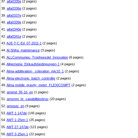
37.
aifa0335e
(2 pages)
38.
aifa0336e
(2 pages)
39.
aifa0337e
(2 pages)
40.
aifa0339e
(2 pages)
41.
aifa0340e
(2 pages)
42.
aifa0341e
(2 pages)
43.
AJE-T-C-Ed_07-2011-1
(2 pages)
44.
Al-Shiha_maintenance
(3 pages)
45.
ALLCommuniqu_Tropheesdel_Innovation
(6 pages)
46.
Allgemeine_Einkaufsbedingungen-1
(4 pages)
47.
Alma-additivation-_coloration_miv10_1
(2 pages)
48.
Alma-electronic_batch_controller
(2 pages)
49.
Alma-mobile_gravity_meter_FLEXICOMPT
(2 pages)
50.
amend_95-16_en
(1 pages)
51.
amsmm_br_capabilitiesbroc
(20 pages)
52.
amstutz_en
(9 pages)
53.
AMT-1-147de
(145 pages)
54.
AMT-1-25en-1
(25 pages)
55.
AMT-27-147de
(121 pages)
56.
AMT-3-25en-1
(22 pages)