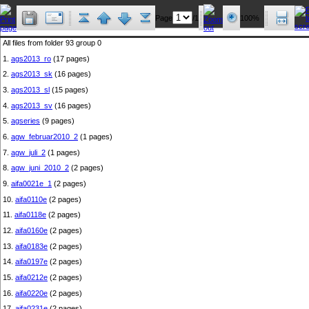
Page
/1
100%
All files from folder 93 group 0
1.
ags2013_ro
(17 pages)
2.
ags2013_sk
(16 pages)
3.
ags2013_sl
(15 pages)
4.
ags2013_sv
(16 pages)
5.
agseries
(9 pages)
6.
agw_februar2010_2
(1 pages)
7.
agw_juli_2
(1 pages)
8.
agw_juni_2010_2
(2 pages)
9.
aifa0021e_1
(2 pages)
10.
aifa0110e
(2 pages)
11.
aifa0118e
(2 pages)
12.
aifa0160e
(2 pages)
13.
aifa0183e
(2 pages)
14.
aifa0197e
(2 pages)
15.
aifa0212e
(2 pages)
16.
aifa0220e
(2 pages)
17.
aifa0231e
(2 pages)