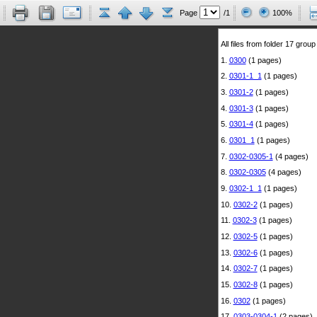
Page
/1
100%
All files from folder 17 group
1.
0300
(1 pages)
2.
0301-1_1
(1 pages)
3.
0301-2
(1 pages)
4.
0301-3
(1 pages)
5.
0301-4
(1 pages)
6.
0301_1
(1 pages)
7.
0302-0305-1
(4 pages)
8.
0302-0305
(4 pages)
9.
0302-1_1
(1 pages)
10.
0302-2
(1 pages)
11.
0302-3
(1 pages)
12.
0302-5
(1 pages)
13.
0302-6
(1 pages)
14.
0302-7
(1 pages)
15.
0302-8
(1 pages)
16.
0302
(1 pages)
17.
0303-0304-1
(2 pages)