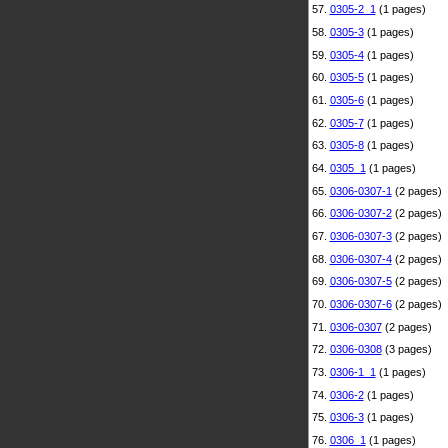
57.
0305-2_1
(1 pages)
58.
0305-3
(1 pages)
59.
0305-4
(1 pages)
60.
0305-5
(1 pages)
61.
0305-6
(1 pages)
62.
0305-7
(1 pages)
63.
0305-8
(1 pages)
64.
0305_1
(1 pages)
65.
0306-0307-1
(2 pages)
66.
0306-0307-2
(2 pages)
67.
0306-0307-3
(2 pages)
68.
0306-0307-4
(2 pages)
69.
0306-0307-5
(2 pages)
70.
0306-0307-6
(2 pages)
71.
0306-0307
(2 pages)
72.
0306-0308
(3 pages)
73.
0306-1_1
(1 pages)
74.
0306-2
(1 pages)
75.
0306-3
(1 pages)
76.
0306_1
(1 pages)