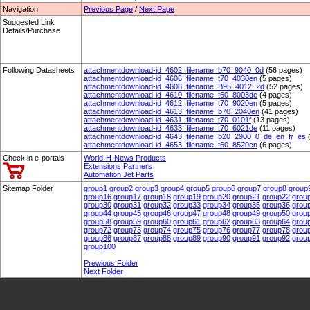
Navigation
Previous Page
/
Next Page
Suggested Link
Details/Purchase
Following Datasheets
attachmentdownload-id_4602_filename_b70_9040_0d
(56 pages)
attachmentdownload-id_4606_filename_t70_4030en
(5 pages)
attachmentdownload-id_4608_filename_B95_4012_2d
(52 pages)
attachmentdownload-id_4610_filename_t60_8003de
(4 pages)
attachmentdownload-id_4612_filename_t70_9020en
(5 pages)
attachmentdownload-id_4613_filename_b70_2040en
(41 pages)
attachmentdownload-id_4631_filename_t70_0101f
(13 pages)
attachmentdownload-id_4633_filename_t70_6021de
(11 pages)
attachmentdownload-id_4643_filename_b20_2900_0_de_en_fr_es
(
attachmentdownload-id_4653_filename_t60_8520cn
(6 pages)
Check in e-portals
World-H-News Products
Extensions Partners
Automation Jet Parts
Sitemap Folder
group1
group2
group3
group4
group5
group6
group7
group8
group
group16
group17
group18
group19
group20
group21
group22
grou
group30
group31
group32
group33
group34
group35
group36
grou
group44
group45
group46
group47
group48
group49
group50
grou
group58
group59
group60
group61
group62
group63
group64
grou
group72
group73
group74
group75
group76
group77
group78
grou
group86
group87
group88
group89
group90
group91
group92
grou
group100
Prewious Folder
Next Folder