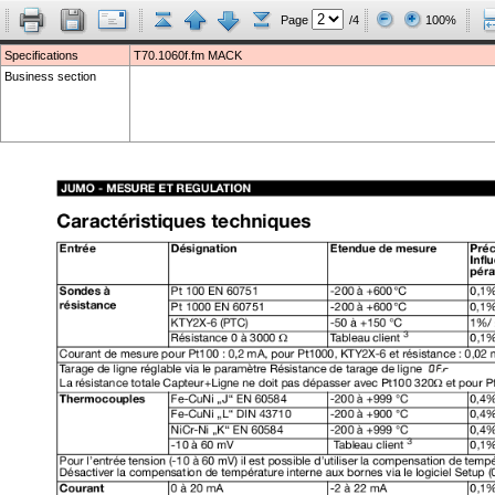
Page
/4
100%
Specifications
T70.1060f.fm MACK
Business section