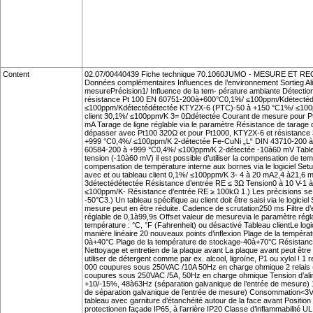
Content
02.07/00440439 Fiche technique 70.1060JUMO - MESURE ET REG
Données complémentaires Influences de l’environnement Sortieg Al
mesurePrécision1/ Influence de la tem- pérature ambiante Détection
résistance Pt 100 EN 60751-200à+600°C0,1%/ ≤100ppm/Kdétecté
≤100ppm/Kdétectédétectée KTY2X-6 (PTC)-50 à +150 °C1%/ ≤100
client 30,1%/ ≤100ppm/K 3= 0Ωdétectée Courant de mesure pour Pt1
mA Tarage de ligne réglable via le paramètre Résistance de tarage d
dépasser avec Pt100 320Ω et pour Pt1000, KTY2X-6 et résistanc
+999 °C0,4%/ ≤100ppm/K 2-détectée Fe-CuNi „L“ DIN 43710-200 à
60584-200 à +999 °C0,4%/ ≤100ppm/K 2-détectée -10à60 mV Tablea
tension (-10à60 mV) il est possible d’utiliser la compensation de 
compensation de température interne aux bornes via le logiciel Set
avec et ou tableau client 0,1%/ ≤100ppm/K 3- 4 à 20 mA2,4 à21,6 m
3détectédétectée Résistance d’entrée RE ≤ 3Ω Tension0 à 10 V-1 à 1
≤100ppm/K- Résistance d’entrée RE ≥ 100kΩ 1.) Les précisions se ra
-50°C3.) Un tableau spécifique au client doit être saisi via le logici
mesure peut en être réduite. Cadence de scrutation250 ms Filtre d’en
réglable de 0,1à99,9s Offset valeur de mesurevia le paramètre réglab
température : °C, °F (Fahrenheit) ou désactivé Tableau clientLe logic
manière linéaire 20 nouveaux points d’inflexion Plage de la tempér
0à+40°C Plage de la température de stockage-40à+70°C Résistance
Nettoyage et entretien de la plaque avant La plaque avant peut être
utiliser de détergent comme par ex. alcool, ligroïne, P1 ou xylol ! 
000 coupures sous 250VAC /10A 50Hz en charge ohmique 2 relais 
coupures sous 250VAC /5A, 50Hz en charge ohmique Tension d’a
+10/-15%, 48à63Hz (séparation galvanique de l’entrée de mesur
de séparation galvanique de l’entrée de mesure) Consommation<3
tableau avec garniture d’étanchéité autour de la face avant Position 
protectionen façade IP65, à l’arrière IP20 Classe d’inflammabilité U