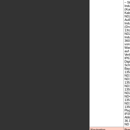
– S
Ind
(Ku
Kab
ND2
Auß
Ind
(Dr
13U
ND2
Ind
360
von
Was
auf
Verb
IP6
Dig
Sch
Bay
135
ND1
ND1
135
ND1
135
ND2
ND4
135
ND1
135
Plu
IP2
Abb
36.
ND 
Navigation
Pre