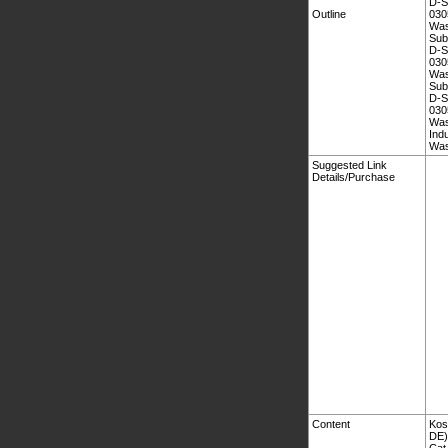
D-S
Outline
030
Was
Sub
D-S
030
Was
Sub
D-S
030
Was
Ind
Was
Suggested Link
Details/Purchase
Content
Kos
DE) 