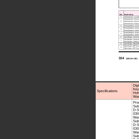
Dig
Key
Specifications
Hoh
Was
Pro
Sub
D-S
030
Was
Sub
D-S
030
Was
Sub