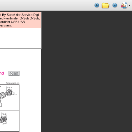
 By Supe\ rior Service Digi-
teckverbinder D-Sub D-Sub,
sserdicht USB USB,
partment