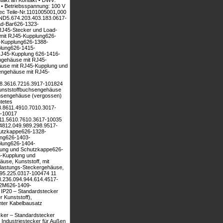
takt an Kontakt • DWV:
 • Betriebsspannung: 100 V
nec Teile-Nr.1101005001,000
-ND5.674.203.403.183.0617-
oad-Bar626-1323-
RJ45-Stecker und Load-
mit RJ45-Kupplung626-
-Kupplung626-1388-
lung626-1415-
J45-Kupplung 626-1416-
ngehäuse mit RJ45-
use mit RJ45-Kupplung und
ngehäuse mit RJ45-
8.3616.7216.3917-101824
unststoffbuchsengehäuse
hsengehäuse (vergossen)
tetes
.8611.4910.7010.3017-
7-10017
511.5610.7610.3617-10035
4812.049.989.298.9517-
hutzkappe626-1328-
ng626-1403-
lung626-1404-
ung und Schutzkappe626-
-Kupplung und
se, Kunststoff, mit
lastungs-Steckergehäuse,
595.225.0317-100474 11
8.236.094.944.614.4517-
r 2M626-1409-
 IP20 – Standardstecker
 Kunststoff),
ter Kabelbausatz
ker – Standardstecker
ndustriestecker für Außen