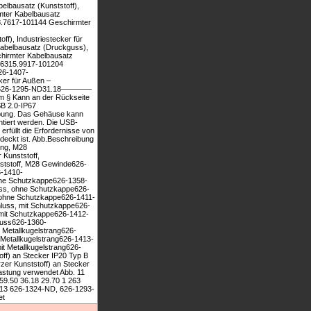
lbausatz (Kunststoff),
mter Kabelbausatz
08.7617-101144 Geschirmter
f), Industriestecker für
abelbausatz (Druckguss),
hirmter Kabelbausatz
6.6315.9917-101204
26-1407-
er für Außen –
uss626-1295-ND31.18————
 Kann an der Rückseite
B 2.0-IP67
ebung. Das Gehäuse kann
ntiert werden. Die USB-
erfüllt die Erfordernisse von
deckt ist. Abb.Beschreibung
ing, M28
Kunststoff,
ststoff, M28 Gewinde626-
6-1410-
hne Schutzkappe626-1358-
ss, ohne Schutzkappe626-
 ohne Schutzkappe626-1411-
luss, mit Schutzkappe626-
mit Schutzkappe626-1412-
luss626-1360-
Metallkugelstrang626-
Metallkugelstrang626-1413-
t Metallkugelstrang626-
ff) an Stecker IP20 Typ B
er Kunststoff) an Stecker
astung verwendet Abb. 11
 59.50 36.18 29.70 1 263
. 13 626-1324-ND, 626-1293-
et