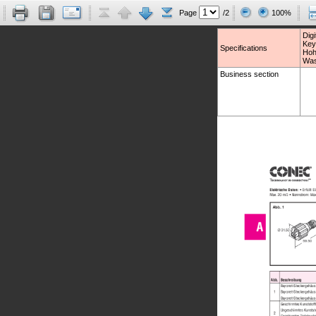
Page
/2
100%
Dig
Key
Specifications
Hoh
Was
Business section