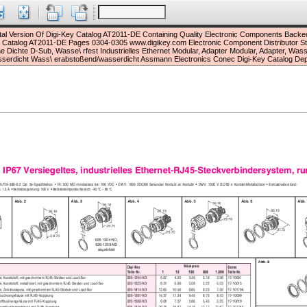
ital Version Of Digi-Key Catalog AT2011-DE Containing Quality Electronic Components Backed
 Catalog AT2011-DE Pages 0304-0305 www.digikey.com Electronic Component Distributor S
e Dichte D-Sub, Wasse\ rfest Industrielles Ethernet Modular, Adapter Modular, Adapter, Wa
serdicht Wass\ erabstoßend/wasserdicht Assmann Electronics Conec Digi-Key Catalog De