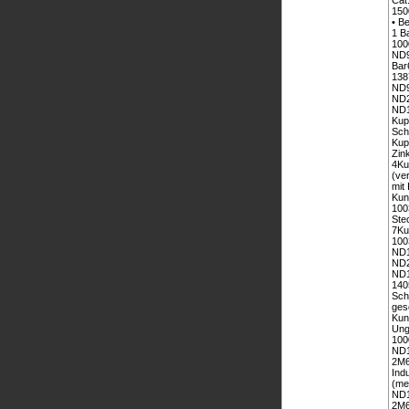
Cat
150
• B
1 B
100
ND9
Bar
138
ND9
ND2
ND1
Kup
Sch
Kup
Zin
4Ku
(ve
mit
Kun
100
Ste
7Ku
100
ND1
ND2
ND1
140
Sch
ges
Kun
Ung
100
ND1
2M6
Ind
(me
ND1
2M6