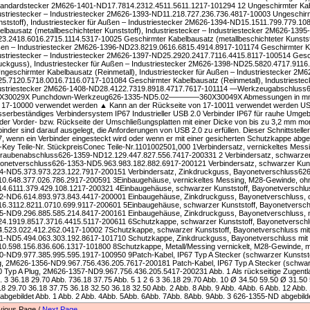
tandardstecker 2M626-1401-ND17.7814.2312.4511.5611.1217-101294 12 Ungeschirmter Kabe
ustriestecker – Industriestecker 2M626-1393-ND11.218.727.236.736.4817-10003 Ungeschir
nststoff), Industriestecker für Außen – Industriestecker 2M626-1394-ND15.1511.799.779.1
elbausatz (metallbeschichteter Kunststoff), Industriestecker – Industriestecker 2M626-1395-
3.2418.6016.2715.1114.5317-10025 Geschirmter Kabelbausatz (metallbeschichteter Kunststof
en – Industriestecker 2M626-1396-ND23.8219.0616.6815.4914.8917-101174 Geschirmter K
ustriestecker – Industriestecker 2M626-1397-ND25.2920.2417.7116.4415.8117-100514 Gesc
uckguss), Industriestecker für Außen – Industriestecker 2M626-1398-ND25.5820.4717.911
ngeschirmter Kabelbausatz (Reinmetall), Industriestecker für Außen – Industriestecker 2M6
5.7120.5718.0016.7116.0717-101084 Geschirmter Kabelbausatz (Reinmetall), Industriesteck
ustriestecker 2M626-1408-ND28.4122.7319.8918.4717.7617-101114 —Werkzeugabschl
X30029X Punchdown-Werkzeug626-1335-ND5.02————360X30049X Abmessungen in mm §
 17-10000 verwendet werden ▲ Kann an der Rückseite von 17-10011 verwendet werden US
serbeständiges Verbindersystem IP67 Industrieller USB 2.0 Verbinder IP67 für rauhe Umg
 der Vorder- bzw. Rückseite der Umschließungsplatten mit einer Dicke von bis zu 3,2 mm mo
inder sind darauf ausgelegt, die Anforderungen von USB 2.0 zu erfüllen. Dieser Schnittsteller 
7, wenn ein Verbinder eingesteckt wird oder wenn er mit einer gesicherten Schutzkappe abge
i-Key Teile-Nr. StückpreisConec Teile-Nr.1101002501,000 1Verbindersatz, vernickeltes Mess
raubenabschluss626-1359-ND12.129.447.827.556.7417-200331 2 Verbindersatz, schwarzer 
onetverschluss626-1353-ND5.963.983.182.882.6917-200121 Verbindersatz, schwarzer Kun
4-ND5.373.973.223.122.7917-200151 Verbindersatz, Zinkdruckguss, Bayonetverschluss62
0.648.377.026.786.2917-200591 3Einbaugehäuse, vernickeltes Messing, M28-Gewinde, o
4.6111.379.429.108.1217-200321 4Einbaugehäuse, schwarzer Kunststoff, Bayonetverschlu
2-ND6.614.893.973.843.4417-200001 Einbaugehäuse, Zinkdruckguss, Bayonetverschluss,
6.3112.8211.0710.699.9117-200601 5Einbaugehäuse, schwarzer Kunststoff, Bayonetversch
5-ND9.296.885.585.214.8417-200161 Einbaugehäuse, Zinkdruckguss, Bayonetverschluss, 
4.1919.8517.3716.4415.5117-200611 6Schutzkappe, schwarzer Kunststoff, Bayonetversch
.523.022.412.262.0417-10002 7Schutzkappe, schwarzer Kunststoff, Bayonetverschluss mit 
1-ND5.494.063.303.192.8617-101710 Schutzkappe, Zinkdruckguss, Bayonetverschluss mit 
0.598.156.836.606.1317-101800 8Schutzkappe, Metall/Messing vernickelt, M28-Gewinde, mi
0-ND9.977.385.995.595.1917-100950 9Patch-Kabel, IP67 Typ A Stecker (schwarzer Kunststo
g, 2M626-1356-ND9.967.756.436.205.7617-200181 Patch-Kabel, IP67 Typ A Stecker (schwarz
0 Typ A Plug, 2M626-1357-ND9.967.756.436.205.5417-200231 Abb. 1 Als rückseitige Zugentl
. 3 36.18 29.70 Abb. 736.18 37.75 Abb. 5 1 2 6 3 36.18 29.70 Abb. 10 Ø 34.50 59.50 Ø 31.50
18 29.70 36.18 37.75 36.18 32.50 36.18 32.50 Abb. 2 Abb. 8 Abb. 9 Abb. 4Abb. 6 Abb. 12 Abb
abgebildet Abb. 1 Abb. 2 Abb. 4Abb. 5Abb. 6Abb. 7Abb. 8Abb. 9Abb. 3 626-1355-ND abgebild
vious Page /
Next Page