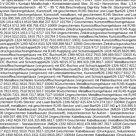
. 5e-Spezifikation • IR: 500 MΩ mindestens bei 100 VDC • DWV: 1000 VDC/60 Sekunden Kon
0 V DC/60 s Kontakt-Metallschale • Kontaktwiderstand: Max. 20 mΩ • Nennstrom: Max. 1,2 A
etriebstemperaturbereich: -40 °C ~ 85 °C Abb.Beschreibung Digi-Key Teile-Nr. StückpreisCo
ayonet-Steckergehäuse, Kunststoff, mit geschirmtem RJ45-Stecker und Load-Bar626-1294
01 Bayonet-Steckergehäuse, Kunststoff, metallisiert, mit geschirmtem RJ45-Stecker und L
.316.895.595.225.0317-10013 Bayonet-Steckergehäuse, Zinkdruckguss, mit geschirmtem 
626-1414-ND13.6510.568.858.237.9217-101794 2 Geschirmtes Kunststoffbuchsengehäuse 
7-ND14.5711.349.408.758.4317-10009 Ungeschirmtes Kunststoffbuchsengehäuse mit RJ45
.087.075.865.455.2517-10019 Geschirmtes Zinkdruckgussbuchsengehäuse mit RJ45-Kupp
0.2616.5214.1913.1712.6717-101754 Ungeschirmtes Zinkdruckgussbuchsengehäuse mit R
7.1914.0112.0311.1810.7517-101764 3 Geschirmtes metallbeschichtetes Kunststoffbuchse
plung626-1324-ND16.6612.9710.7510.009.6317-10011 Geschirmtes Kunststoffbuchsengehä
utzkappe626-1293-ND14.8111.529.558.898.5617-10000 Geschirmtes Zinkdruckgussbuchse
plung und Schutzkappe626-1417-ND26.4721.7219.0117.3116.9717-101814 Ungeschirmtes
kdruckgussbuchsengehäuse mit RJ45-Kupplung und Schutzkappe626-1418-ND25.5620.981
nststoffbuchsengehäuse mit IDC-Buchse626-1389-ND16.4312.7910.599.869.5017-10015 K
rgossen) mit IDC-Buchse626-1390-ND17.7913.8411.4710.6810.2817-10033 5Kunststoffbuc
 IDC-Buchse und Schutzkappe626-1325-ND15.3711.969.919.238.8817-10037 Metallbeschich
ststoffbuchsengehäuse (vergossen) mit IDC-Buchse und Schutzkappe626-1326-ND17.8213
38 6Kunststoffbuchsengehäuse mit Platinenbuchse626-1391-ND16.5812.9010.699.959.581
ckbuchsengehäuse (vergossen) mit Leiterplattenbuchse, Kunststoff626-1392-ND17.9312.7
nststoffbuchsengehäuse (vergossen) mit Platinenbuchse und Schutzkappe626-1327-ND15.
39 Metallbeschichtetes Kunststoffbuchsengehäuse (vergossen) mit Platinenbuchse und Sc
7.9313.9511.5610.7610.3617-10040 8Geschirmtes Metallbuchsengehäuse mit RJ45-Kupplu
1.6117.2915.1314.0513.5117-100934 Ungeschirmtes Metallbuchsengehäuse mit RJ45-Kupp
6.7813.4311.7510.9210.5017-101494 9Geschirmtes Metallbuchsengehäuse mit RJ45-Kuppl
5-ND26.7321.3918.7217.3816.7117-101604 Ungeschirmtes Metallbuchsengehäuse mit RJ45
utzkappe626-1406-ND25.5120.4217.8616.5915.9517-101614 10Zugentlastungs-Steckergehäu
chirmtem RJ45-Stecker und Load-Bar626-1336-ND§7.615.634.574.274.1117-100464 Zugent
ststoff, metallisiert, mit geschirmtem RJ45-Stecker und Load-Bar626-1337-ND▲9.316.895.
eschirmter Kabelbausatz (Kunststoff), Industriestecker – Standardstecker 2M626-1329-ND
06 Ungeschirmter Kabelbausatz (Kunststoff), Industriestecker für Außen – Standardstecke
1.609.037.486.976.7117-101234 Ungeschirmter Kabelbausatz (Kunststoff), Industriestecker
26-1402-ND9.797.616.315.885.6617-100574 Geschirmter Kabelbausatz (metallbeschichteter
ustriestecker – Standardstecker 2M626-1332-ND13.4610.478.688.087.7817-10028 Geschirm
tallbeschichteter Kunststoff), Industriestecker für Außen – Standardstecker 2M626-1399-
7.9113.9311.5510.7510.3517-101264 Geschirmter Kabelbausatz (Druckguss), Industriestec
26-1400-ND16.4313.1511.5110.6910.2817-100544 Geschirmter Kabelbausatz (Druckguss), I