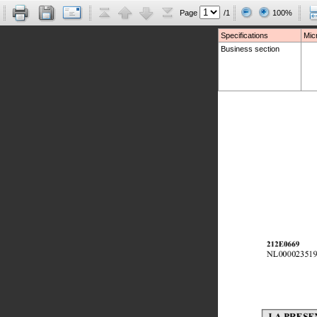
Page
/1
100%
Specifications
Mic
Business section