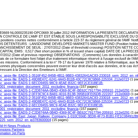
E0669 NL0000235190-DPC0669 30 juillet 2012 INFORMATION LA PRESENTE DECLARATIO
N CONTROLE DE L’AMF ET EST ETABLIE SOUS LA RESPONSABILITE EXCLUSIVE DU DE
positions courtes nettes conformément à l’article 223-37 du règlement général de l’AMF Notific
S DETENTEURS : LANSDOWNE DEVELOPED MARKETS MASTER FUND (Position holder
NCHISSEMENT DE SEUIL : 27/07/2012 (Date of threshold crossing) POSITION NETT
CAPITAL EMIS : 0,517 (Net short position in % of issued share capital) DATE DE LA P
07/2012 (Date of previous reporting) OBSERVATIONS : (Comments) Les données à caractère
iais de ce formulaire font l’objet d’un traitement informatique réservé à l’usage exclusif de l
es missions. Conformément à la loi n° 78-17 du 6 janvier 1978 relative à l’informatique, aux fic
sonnes physiques concernées peuvent exercer leur droit d’accès aux données, et le cas échéan
ressant à la Direction des Emetteurs à l’AMF.
c_aspx-file_EADS-1-3516F452-845B-4B11-9BE0-43832641AC83-233018_sem_2012_en_n
c_aspx-file_EADS-1-49D8E47C-6241-4A43-B11B-43C72C8C5B68-225334_212e0723
(1 pa
c_aspx-file_EADS-1-6ECD9455-98C9-4EAE-B32C-9EF2CE31BE1B-
001_registration_document_2011_excluding_financia
(157 pages)
c_aspx-file_EADS-1-C2D874AA-0B4D-4369-8C4F-BE62C7917794-205910_212e0291
(1 p
c_aspx-file_EADS-2-0FF9C9C4-BA81-4016-B13B-395B10FE05DB-222207_212e0669
(1 p
c_aspx-file_EADS-2-3516F452-845B-4B11-9BE0-43832641AC83-233018_sem_2012_en_n
c_aspx-file_EADS-2-49D8E47C-6241-4A43-B11B-43C72C8C5B68-225334_212e0723
(1 pa
c_aspx-file_EADS-2-6ECD9455-98C9-4EAE-B32C-9EF2CE31BE1B-
001_registration_document_2011_excluding_financia
(157 pages)
c_aspx-file_EADS-2-C2D874AA-0B4D-4369-8C4F-BE62C7917794-205910_212e0291
(1 p
c_aspx-file_East_Japan_Railway_Company-1-010C556E-3ED8-4F73-B1B1-FE1C084912B
225_sem_2012_en_jp3783600004
(15 pages)
ld-H-News Products
ensions Partners
omation Jet Parts