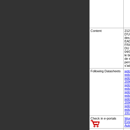
Content
212
D’U
des 
EAD
FRA
DU 
04/
le b
de s
per
s’ad
Following Datasheets
wdo
wdo
wdo
209
wdo
wdo
wdo
wdo
wdo
209
wdo
wdo
191
Check in e-portals
Wor
Ext
Aut