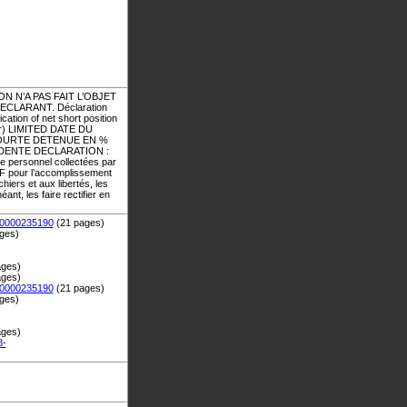
N N’A PAS FAIT L’OBJET
CLARANT. Déclaration
ation of net short position
) LIMITED DATE DU
E COURTE DETENUE EN %
RECEDENTE DECLARATION :
 personnel collectées par
’AMF pour l’accomplissement
hiers et aux libertés, les
t, les faire rectifier en
l0000235190
(21 pages)
ges)
ages)
ages)
l0000235190
(21 pages)
ges)
ages)
8-